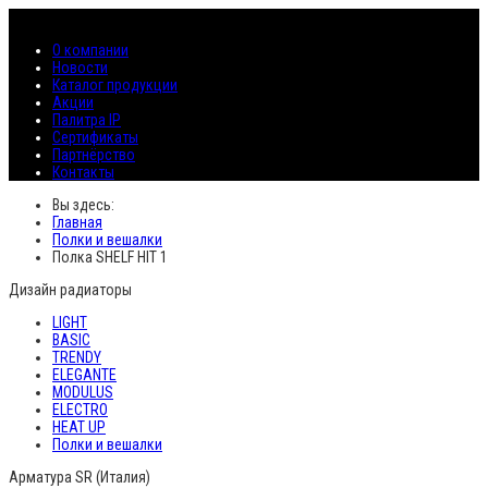
О компании
Новости
Каталог продукции
Акции
Палитра IP
Сертификаты
Партнёрство
Контакты
Вы здесь:
Главная
Полки и вешалки
Полка SHELF HIT 1
Дизайн радиаторы
LIGHT
BASIC
TRENDY
ELEGANTE
MODULUS
ELECTRO
HEAT UP
Полки и вешалки
Арматура SR (Италия)