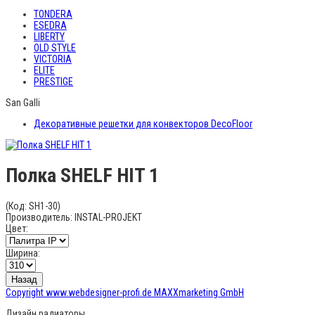
TONDERA
ESEDRA
LIBERTY
OLD STYLE
VICTORIA
ELITE
PRESTIGE
San Galli
Декоративные решетки для конвекторов DecoFloor
Полка SHELF HIT 1
(Код:
SH1-30
)
Производитель:
INSTAL-PROJEKT
Цвет:
Ширина:
Copyright www.webdesigner-profi.de MAXXmarketing GmbH
Дизайн радиаторы