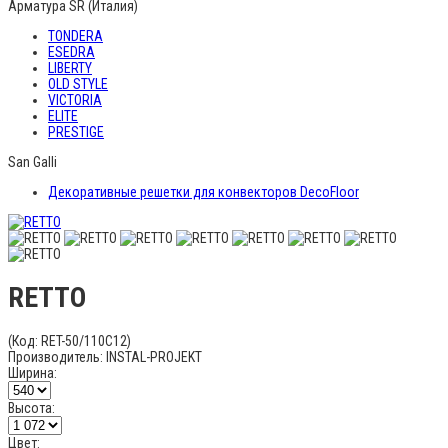
Арматура SR (Италия)
TONDERA
ESEDRA
LIBERTY
OLD STYLE
VICTORIA
ELITE
PRESTIGE
San Galli
Декоративные решетки для конвекторов DecoFloor
RETTO
(Код:
RET-50/110C12
)
Производитель:
INSTAL-PROJEKT
Ширина:
Высота:
Цвет: