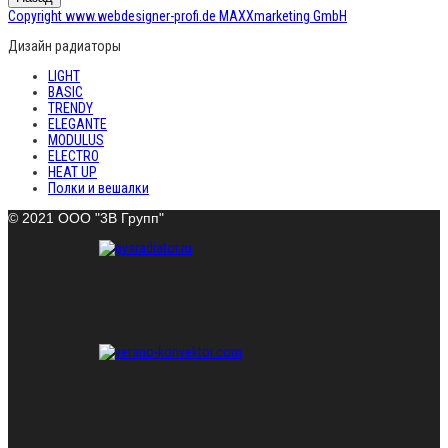
Copyright www.webdesigner-profi.de MAXXmarketing GmbH
Дизайн радиаторы
LIGHT
BASIC
TRENDY
ELEGANTE
MODULUS
ELECTRO
HEAT UP
Полки и вешалки
© 2021 ООО "3В Групп"