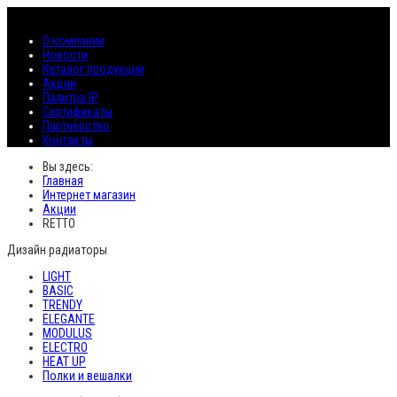
О компании
Новости
Каталог продукции
Акции
Палитра IP
Сертификаты
Партнёрство
Контакты
Вы здесь:
Главная
Интернет магазин
Акции
RETTO
Дизайн радиаторы
LIGHT
BASIC
TRENDY
ELEGANTE
MODULUS
ELECTRO
HEAT UP
Полки и вешалки